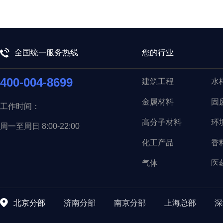
全国统一服务热线
您的行业
400-004-8699
建筑工程
水
金属材料
固
工作时间：
高分子材料
环
周一至周日 8:00-22:00
化工产品
香
气体
医
北京分部
济南分部
南京分部
上海总部
深